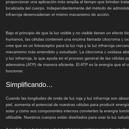
proporcionar una aplicación más amplia al tiempo que brindan trat
localizada del cuerpo. Independientemente del método de administrac
infrarroja desencadenan el mismo mecanismo de acción.
Bajo el principio de que la luz visible y no visible tienen un efecto b
humanos, las células contienen una enzima llamada citocroma c o
cree que es un fotoaceptor para la luz roja y la luz infrarroja cercan
mecanismo más entendido y estudiado. La citocroma c oxidasa abso
y luz infrarroja, lo que ayuda en el proceso general de las células pa
adenosina (ATP) de manera eficiente. El ATP es la energía que el cu
funcionar.
Simplificando…
Cuando las longitudes de onda de luz roja y luz infrarroja son absor
piel, aumenta el potencial de nuestras células para producir energí
solar y cómo sus componentes internos convierten la energía lumíni
utilizable. Nuestros cuerpos están diseñados para usar la luz salud