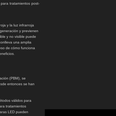
 para tratamientos post-
a y la luz infrarroja
egeneración y previenen
ible y no visible puede
 conlleva una amplia
ceso de cómo funciona
neficios.
lación (PBM), se
desde entonces se han
todos válidos para
ara tratamientos
mparas LED pueden