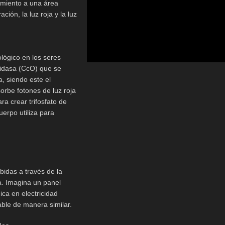
amiento a una área
ión, la luz roja y la luz
iológico en los seres
xidasa (CcO) que se
a, siendo este el
rbe fotones de luz roja
ra crear trifosfato de
erpo utiliza para
bidas a través de la
a. Imagina un panel
ca en electricidad
able de manera similar.