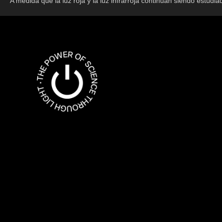
A medida que la luz roja y la luz infrarroja continúan siendo estudia